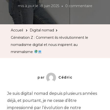
sur
mis à jour le
18 juin 2025
0 commentaire
Génératio
Z
:
Accueil
Digital nomad
Comment
Génération Z : Comment ils révolutionnent le
ils
nomadisme digital et nous inspirent au
révolutio
minimalisme
le
nomadis
digital
et
par
Cédric
nous
inspirent
Je suis digital nomad depuis plusieurs années
au
déjà, et pourtant, je ne cesse d’être
minimali
impressionné par l’évolution de notre