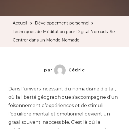
Techni
de
Médita
Accueil
Développement personnel
pour
Techniques de Méditation pour Digital Nomads: Se
Digital
Centrer dans un Monde Nomade
Nomad
Se
Centre
dans
par
Cédric
un
Mond
Dans l’univers incessant du nomadisme digital,
Noma
où la liberté géographique s’accompagne d’un
foisonnement d’expériences et de stimuli,
l’équilibre mental et émotionnel devient un
graal souvent inaccessible. C’est là où la