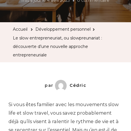
sur
mis à jour le
4 avril 2023
0 commentaire
Le
slow
entreprene
Accueil
Développement personnel
ou
Le slow entrepreneuriat, ou slowpreunariat :
slowpreuna
découverte d’une nouvelle approche
:
entrepreneuriale
découvert
d’une
nouvelle
approche
par
Cédric
entreprene
Si vous êtes familier avec les mouvements slow
life et slow travel, vous savez probablement
déjà qu’ils visent à ralentir le rythme de vie et à
se recentrer sur l’essentiel. Mais qu’en est-il de