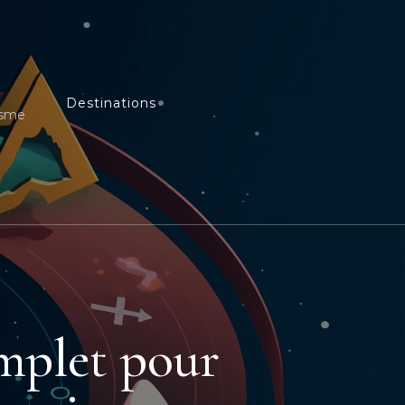
Destinations
isme
omplet pour