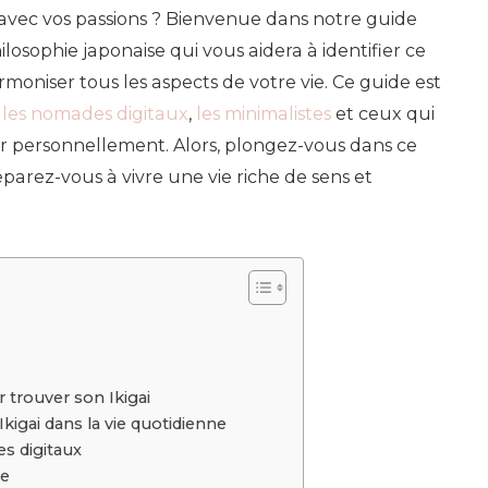
sa
avec vos passions ? Bienvenue dans notre guide
raison
ilosophie japonaise qui vous aidera à identifier ce
d’être
armoniser tous les aspects de votre vie. Ce guide est
et
r
les nomades digitaux
,
les minimalistes
et ceux qui
vivre
r personnellement. Alors, plongez-vous dans ce
pleineme
parez-vous à vivre une vie riche de sens et
 trouver son Ikigai
Ikigai dans la vie quotidienne
es digitaux
me