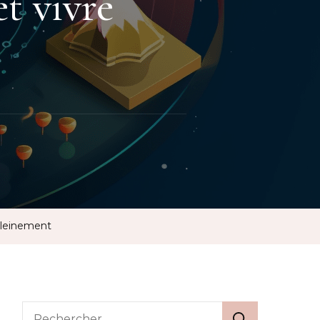
et vivre
 pleinement
Rechercher :