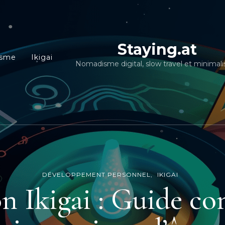
Staying.at
isme
Ikigai
Nomadisme digital, slow travel et minimal
DÉVELOPPEMENT PERSONNEL
IKIGAI
n Ikigai : Guide c