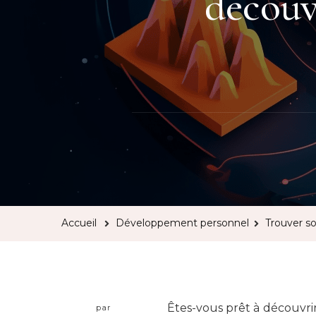
découvr
Accueil
Développement personnel
Trouver so
Êtes-vous prêt à découvrir 
par