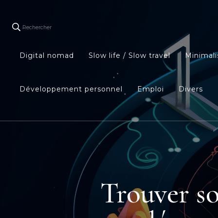
Rechercher
Digital nomad
Slow life / Slow travel
Minimal
Développement personnel
Emploi
Divers
Trouver so