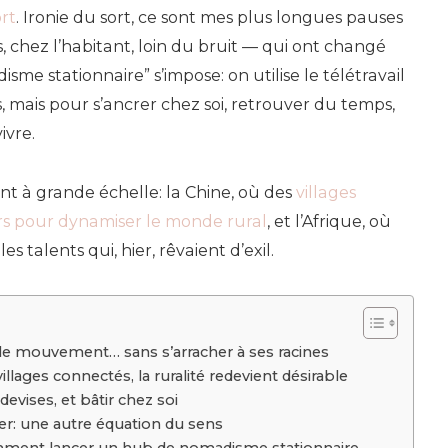
la
rt
. Ironie du sort, ce sont mes plus longues pauses
Chine
, chez l’habitant, loin du bruit — qui ont changé
et
sme stationnaire” s’impose: on utilise le télétravail
l’Afrique
, mais pour s’ancrer chez soi, retrouver du temps,
réinvent
ivre.
le
télétravai
nt à grande échelle: la Chine, où des
villages
local
urs pour dynamiser le monde rural
, et l’Afrique, où
es talents qui, hier, rêvaient d’exil.
le mouvement… sans s’arracher à ses racines
villages connectés, la ruralité redevient désirable
devises, et bâtir chez soi
ier: une autre équation du sens
mment lancer un hub de nomadisme stationnaire