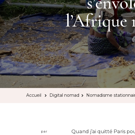
s’envo
l’Afrique 
Accueil
Digital nomad
Nomadisme stationnaire 
Quand j’ai quitté Paris p
par