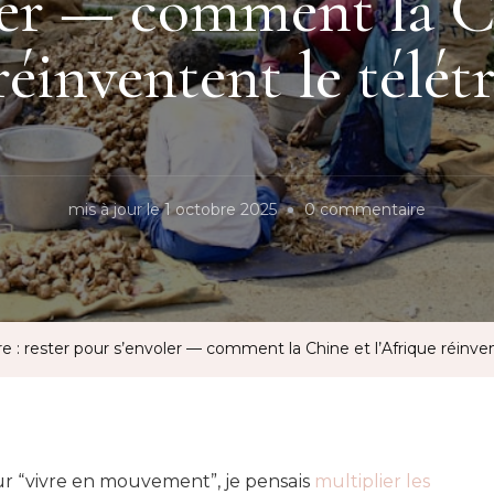
ler — comment la C
réinventent le télétr
sur
mis à jour le
1 octobre 2025
0 commentaire
Nomadi
stationna
:
rester
: rester pour s’envoler — comment la Chine et l’Afrique réinvente
pour
s’envoler
—
commen
our “vivre en mouvement”, je pensais
multiplier les