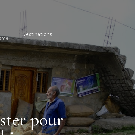
Destinations
isme
ster pour