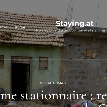
Staying.at
isme
Ikigai
Nomadisme digital, slow travel et minimal
DIGITAL NOMAD
e stationnaire : re