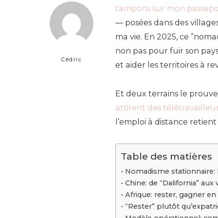
tampons sur mon passepo
— posées dans des villages
ma vie. En 2025, ce “nomadi
non pas pour fuir son pays
Cédric
et aider les territoires à rev
Et deux terrains le prouve
attirent des télétravaille
l’emploi à distance retient l
Table des matières
Nomadisme stationnaire: 
Chine: de “Dalifornia” aux 
Afrique: rester, gagner en 
“Rester” plutôt qu’expatr
Modèle opérationnel: co