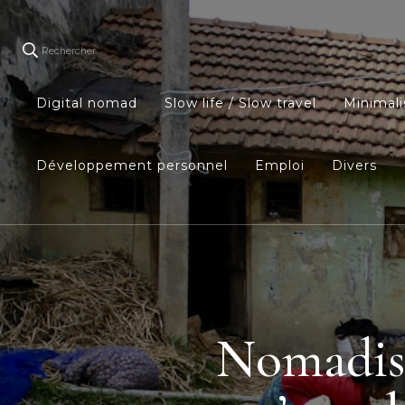
Rechercher
Digital nomad
Slow life / Slow travel
Minimal
Développement personnel
Emploi
Divers
Nomadism