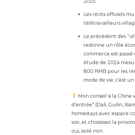
2025.
Les récits officiels 
télétravailleurs villag
Le précédent des “v
redonne un rôle éco
commerce est passé d
étude de 2024 mesur
800 RMB pour les rési
mode de vie; c’est u
Mon conseil si la Chine v
d’entrée” (Dali, Guilin, X
homestays avec espace com
soir, et choisissez la prox
oui, isolé non.