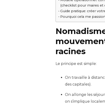
(checklist pour maires et c
Guide pratique: créer vo
Pourquoi cela me passion
Nomadisme s
mouvement…
racines
Le principe est simple:
On travaille à distan
des capitales).
On allonge les séjour
on s’implique locale