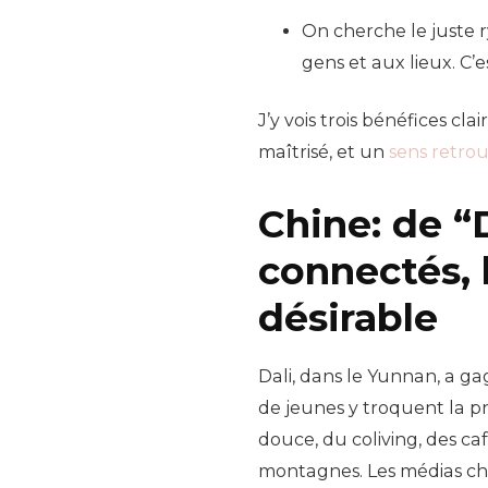
On cherche le juste r
gens et aux lieux. C’
J’y vois trois bénéfices cl
maîtrisé, et un
sens retrou
Chine: de “D
connectés, l
désirable
Dali, dans le Yunnan, a gag
de jeunes y troquent la p
douce, du coliving, des ca
montagnes. Les médias chin