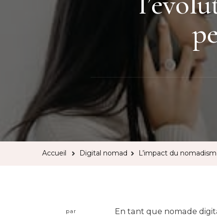
l’évolu
pe
Accueil
Digital nomad
L’impact du nomadisme d
En tant que nomade digital
par