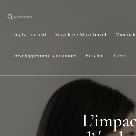
Rechercher
Digital nomad
Slow life / Slow travel
Minimal
Développement personnel
Emploi
Divers
L’impac