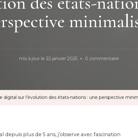
tion des états-natio
rspective minimali
sur
mis à jour le
22 janvier 2025
0 commentaire
L’impact
du
nomadi
digital
igital sur l’évolution des états-nations : une perspective minim
sur
l’évoluti
des
états-
 depuis plus de 5 ans, j’observe avec fascination