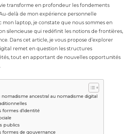
nations
ie transforme en profondeur les fondements
:
 Au-delà de mon expérience personnelle
une
 mon laptop, je constate que nous sommes en
perspect
on silencieuse qui redéfinit les notions de frontières,
minimali
ce. Dans cet article, je vous propose d’explorer
ital remet en question les structures
iétés, tout en apportant de nouvelles opportunités
.
du nomadisme ancestral au nomadisme digital
aditionnelles
 formes d’identité
ociale
s publics
s formes de gouvernance