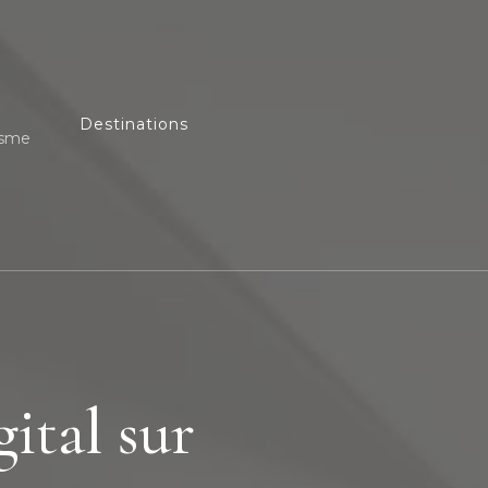
Destinations
isme
ital sur