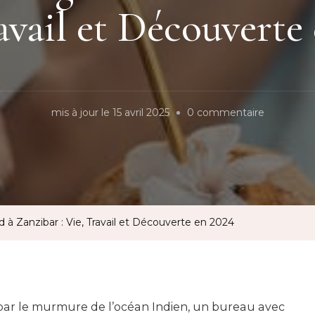
avail et Découverte
sur
mis à jour le
15 avril 2025
0 commentaire
Guide
du
Digital
Nomad
à
 à Zanzibar : Vie, Travail et Découverte en 2024
Zanzibar
:
Vie,
Travail
par le murmure de l’océan Indien, un bureau avec