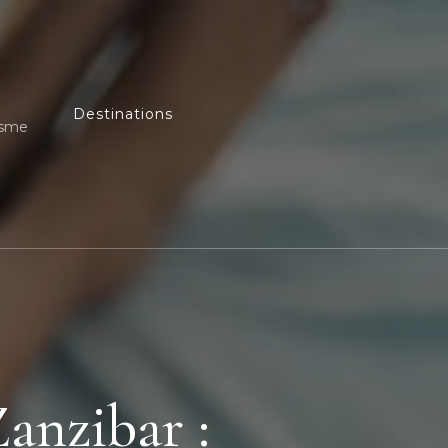
Destinations
isme
anzibar :