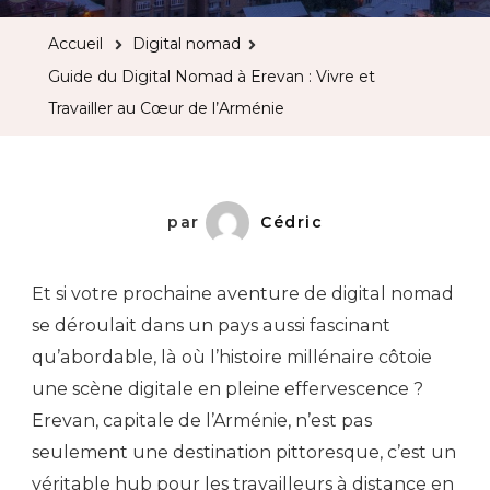
Digital
Accueil
Digital nomad
Nomad
Guide du Digital Nomad à Erevan : Vivre et
à
Travailler au Cœur de l’Arménie
Erevan
:
Vivre
et
par
Cédric
Travailler
au
Et si votre prochaine aventure de digital nomad
Cœur
se déroulait dans un pays aussi fascinant
de
qu’abordable, là où l’histoire millénaire côtoie
l’Arménie
une scène digitale en pleine effervescence ?
Erevan, capitale de l’Arménie, n’est pas
seulement une destination pittoresque, c’est un
véritable hub pour les travailleurs à distance en